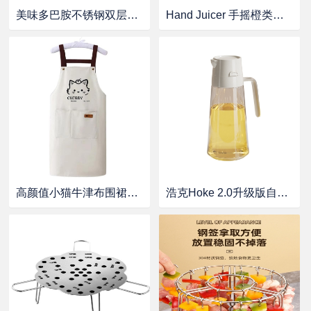
美味多巴胺不锈钢双层便当盒，蓝色、紫色可选
Hand Juicer 手摇橙类水果榨汁杯
高颜值小猫牛津布围裙，粉色 蓝色 咖色 白色 黑色 五色可选
浩克Hoke 2.0升级版自动开合油壶 650ml 白色款