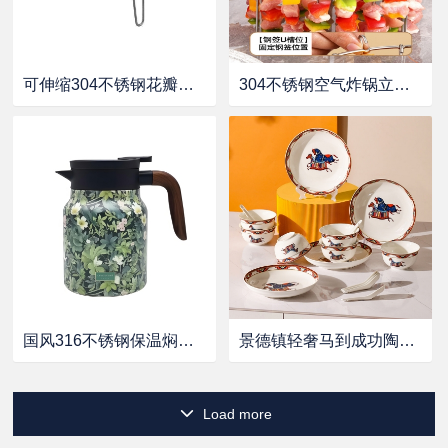
可伸缩304不锈钢花瓣蒸架
304不锈钢空气炸锅立体烧烤架
国风316不锈钢保温焖茶壶 (1000ml) 五个花色可选：瓷白梅花，清新花草，海棠初夜，红梅艳山，仙鹤
景德镇轻奢马到成功陶瓷礼盒套装（4碗+4勺+2盘）
Load more