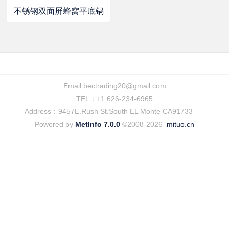
不锈钢双面屏蜂窝平底锅
Email:
bectrading20@gmail.com
TEL：+1 626-234-6965
Address：9457E.Rush St.South EL Monte CA91733
Powered by
MetInfo 7.0.0
©2008-2026
mituo.cn