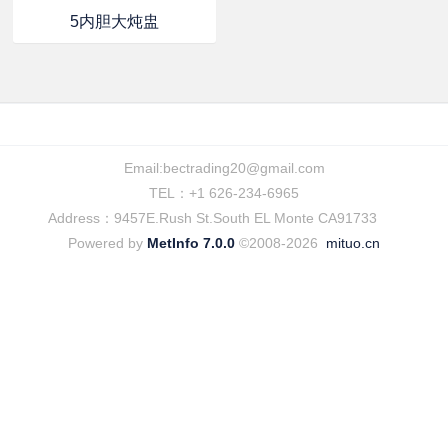
5内胆大炖盅
Email:
bectrading20@gmail.com
TEL：+1 626-234-6965
Address：9457E.Rush St.South EL Monte CA91733
Powered by
MetInfo 7.0.0
©2008-2026
mituo.cn