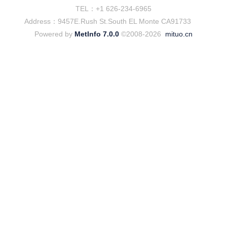
TEL：+1 626-234-6965
Address：9457E.Rush St.South EL Monte CA91733
Powered by
MetInfo 7.0.0
©2008-2026
mituo.cn