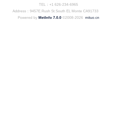
TEL：+1 626-234-6965
Address：9457E.Rush St.South EL Monte CA91733
Powered by
MetInfo 7.0.0
©2008-2026
mituo.cn