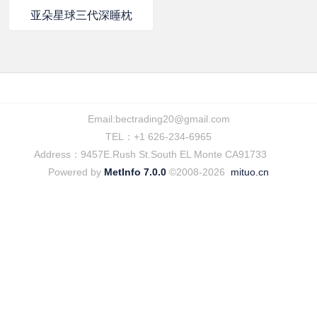
亚朵星球三代深睡枕
Email:
bectrading20@gmail.com
TEL：+1 626-234-6965
Address：9457E.Rush St.South EL Monte CA91733
Powered by
MetInfo 7.0.0
©2008-2026
mituo.cn