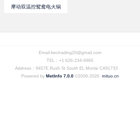
摩动双温控鸳鸯电火锅
Email:
bectrading20@gmail.com
TEL：+1 626-234-6965
Address：9457E.Rush St.South EL Monte CA91733
Powered by
MetInfo 7.0.0
©2008-2026
mituo.cn