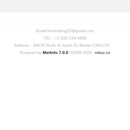
Email:
bectrading20@gmail.com
TEL：+1 626-234-6965
Address：9457E.Rush St.South EL Monte CA91733
Powered by
MetInfo 7.0.0
©2008-2026
mituo.cn