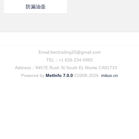
防漏油壶
Email:
bectrading20@gmail.com
TEL：+1 626-234-6965
Address：9457E.Rush St.South EL Monte CA91733
Powered by
MetInfo 7.0.0
©2008-2026
mituo.cn