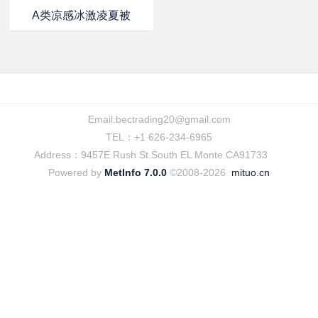
A类凉感冰激凌夏被
Email:
bectrading20@gmail.com
TEL：+1 626-234-6965
Address：9457E.Rush St.South EL Monte CA91733
Powered by
MetInfo 7.0.0
©2008-2026
mituo.cn