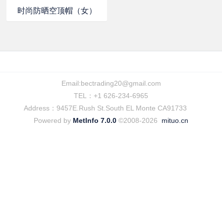
时尚防晒空顶帽（女）
Email:
bectrading20@gmail.com
TEL：+1 626-234-6965
Address：9457E.Rush St.South EL Monte CA91733
Powered by
MetInfo 7.0.0
©2008-2026
mituo.cn