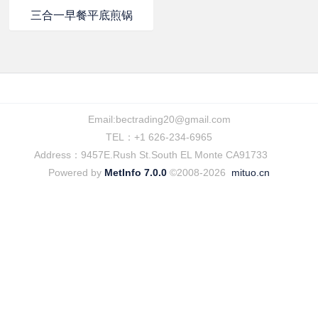
三合一早餐平底煎锅
Email:
bectrading20@gmail.com
TEL：+1 626-234-6965
Address：9457E.Rush St.South EL Monte CA91733
Powered by
MetInfo 7.0.0
©2008-2026
mituo.cn