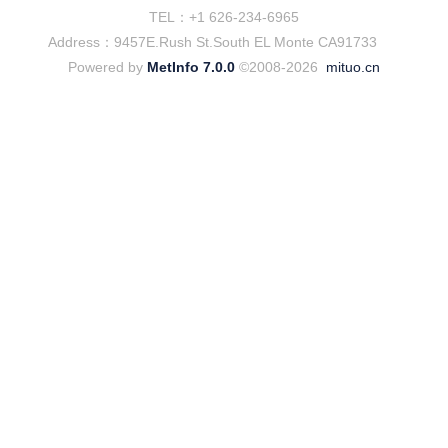
TEL：+1 626-234-6965
Address：9457E.Rush St.South EL Monte CA91733
Powered by
MetInfo 7.0.0
©2008-2026
mituo.cn