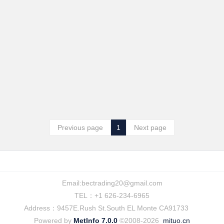
Previous page
1
Next page
Email:
bectrading20@gmail.com
TEL：+1 626-234-6965
Address：9457E.Rush St.South EL Monte CA91733
Powered by
MetInfo 7.0.0
©2008-2026
mituo.cn