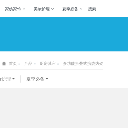
家纺家饰
美妆护理
夏季必备
搜索
产品
厨房其它
多功能折叠式携烧烤架
首页
妆护理
夏季必备