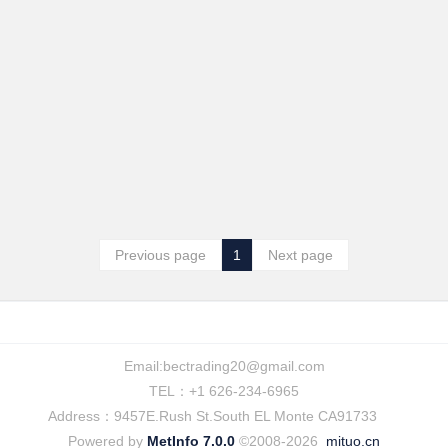
Previous page
1
Next page
Email:
bectrading20@gmail.com
TEL：+1 626-234-6965
Address：9457E.Rush St.South EL Monte CA91733
Powered by
MetInfo 7.0.0
©2008-2026
mituo.cn