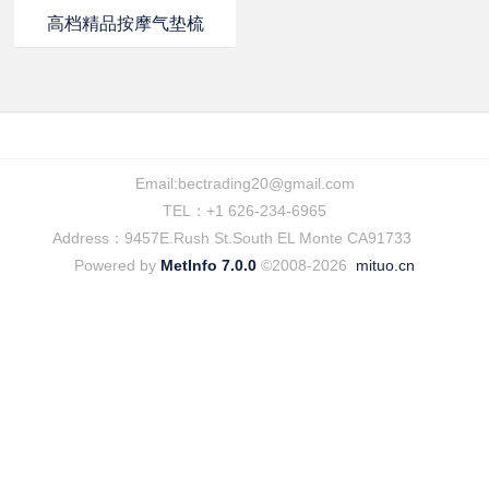
高档精品按摩气垫梳
Email:
bectrading20@gmail.com
TEL：+1 626-234-6965
Address：9457E.Rush St.South EL Monte CA91733
Powered by
MetInfo 7.0.0
©2008-2026
mituo.cn