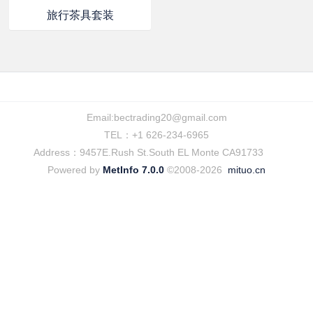
旅行茶具套装
Email:
bectrading20@gmail.com
TEL：+1 626-234-6965
Address：9457E.Rush St.South EL Monte CA91733
Powered by
MetInfo 7.0.0
©2008-2026
mituo.cn