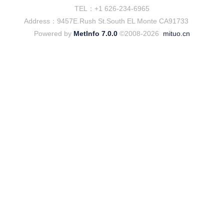
TEL：+1 626-234-6965
Address：9457E.Rush St.South EL Monte CA91733
Powered by
MetInfo 7.0.0
©2008-2026
mituo.cn