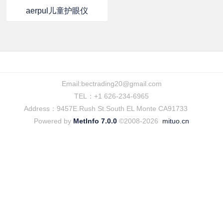
aerpul儿童护眼仪
Email:
bectrading20@gmail.com
TEL：+1 626-234-6965
Address：9457E.Rush St.South EL Monte CA91733
Powered by
MetInfo 7.0.0
©2008-2026
mituo.cn