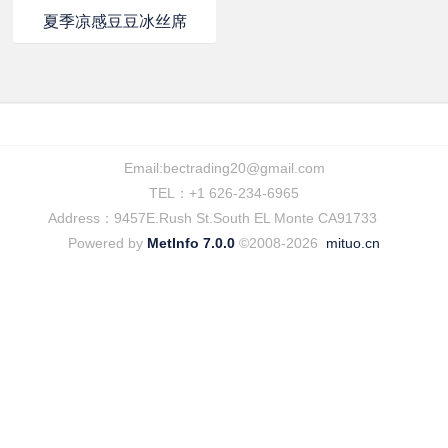
夏季凉感豆豆冰丝席
Email:
bectrading20@gmail.com
TEL：+1 626-234-6965
Address：9457E.Rush St.South EL Monte CA91733
Powered by
MetInfo 7.0.0
©2008-2026
mituo.cn