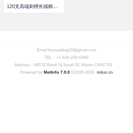
120支高端刺绣长绒棉四件套
Email:
bectrading20@gmail.com
TEL：+1 626-234-6965
Address：9457E.Rush St.South EL Monte CA91733
Powered by
MetInfo 7.0.0
©2008-2026
mituo.cn