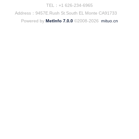
TEL：+1 626-234-6965
Address：9457E.Rush St.South EL Monte CA91733
Powered by
MetInfo 7.0.0
©2008-2026
mituo.cn