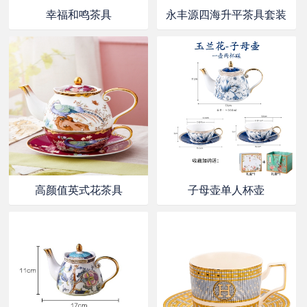
幸福和鸣茶具
永丰源四海升平茶具套装
高颜值英式花茶具
子母壶单人杯壶