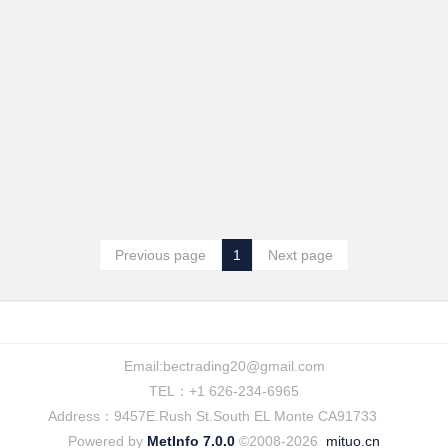
Previous page
1
Next page
Email:
bectrading20@gmail.com
TEL：+1 626-234-6965
Address：9457E.Rush St.South EL Monte CA91733
Powered by
MetInfo 7.0.0
©2008-2026
mituo.cn