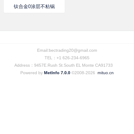
钛合金0涂层不粘锅
Email:
bectrading20@gmail.com
TEL：+1 626-234-6965
Address：9457E.Rush St.South EL Monte CA91733
Powered by
MetInfo 7.0.0
©2008-2026
mituo.cn