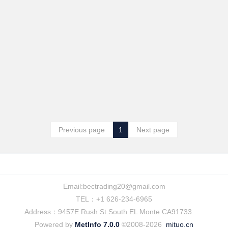
Previous page
1
Next page
Email:
bectrading20@gmail.com
TEL：+1 626-234-6965
Address：9457E.Rush St.South EL Monte CA91733
Powered by
MetInfo 7.0.0
©2008-2026
mituo.cn