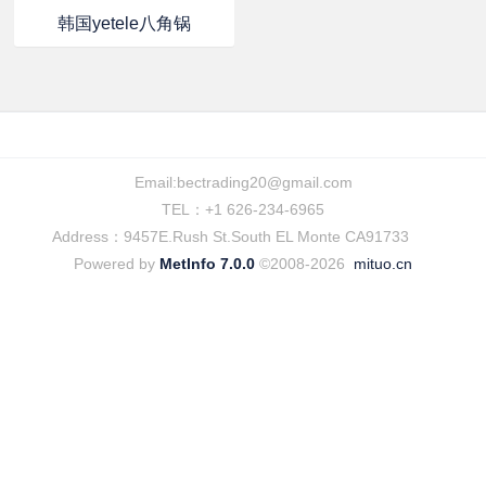
韩国yetele八角锅
Email:
bectrading20@gmail.com
TEL：+1 626-234-6965
Address：9457E.Rush St.South EL Monte CA91733
Powered by
MetInfo 7.0.0
©2008-2026
mituo.cn