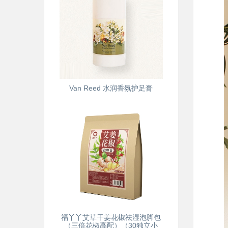
Van Reed 水润香氛护足膏
福丫丫艾草干姜花椒祛湿泡脚包
（三倍花椒高配）（30独立小