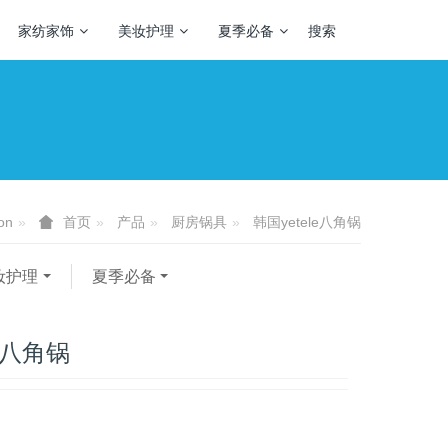
家纺家饰
美妆护理
夏季必备
搜索
on
产品
厨房锅具
韩国yetele八角锅
首页
妆护理
夏季必备
le八角锅