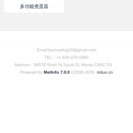
多功能煮蛋器
Email:
bectrading20@gmail.com
TEL：+1 626-234-6965
Address：9457E.Rush St.South EL Monte CA91733
Powered by
MetInfo 7.0.0
©2008-2026
mituo.cn