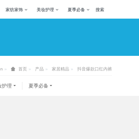
家纺家饰
美妆护理
夏季必备
搜索
on
产品
家居精品
抖音爆款口红内裤
首页
妆护理
夏季必备