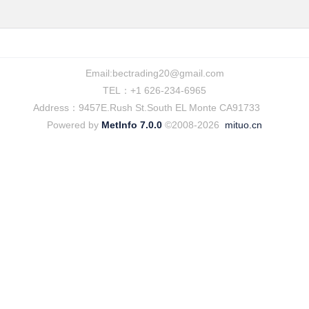
Email:
bectrading20@gmail.com
TEL：+1 626-234-6965
Address：9457E.Rush St.South EL Monte CA91733
Powered by
MetInfo 7.0.0
©2008-2026
mituo.cn