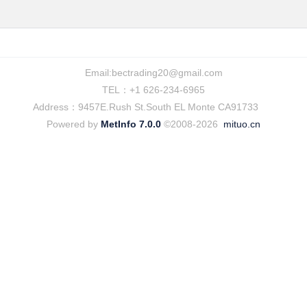
Email:
bectrading20@gmail.com
TEL：+1 626-234-6965
Address：9457E.Rush St.South EL Monte CA91733
Powered by
MetInfo 7.0.0
©2008-2026
mituo.cn