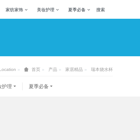
家纺家饰
美妆护理
夏季必备
搜索
Location
产品
家居精品
瑞本烧水杯
首页
妆护理
夏季必备