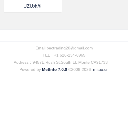
UZU水乳
Email:
bectrading20@gmail.com
TEL：+1 626-234-6965
Address：9457E.Rush St.South EL Monte CA91733
Powered by
MetInfo 7.0.0
©2008-2026
mituo.cn