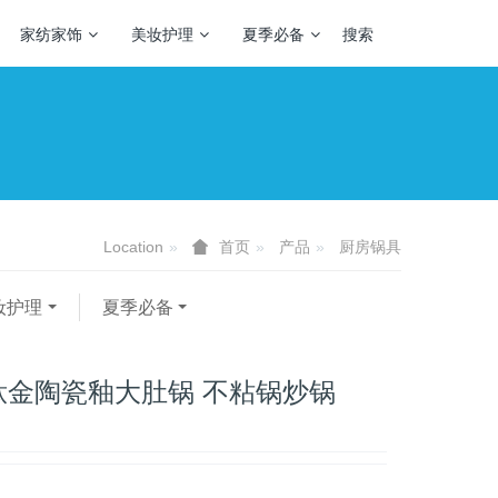
家纺家饰
美妆护理
夏季必备
搜索
Location
产品
厨房锅具
首页
妆护理
夏季必备
钛金陶瓷釉大肚锅 不粘锅炒锅