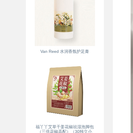
Van Reed 水润香氛护足膏
福丫丫艾草干姜花椒祛湿泡脚包
（三倍花椒高配）（30独立小