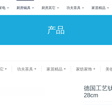
家电
厨房锅具
厨房其它
功夫茶具
家居精品
产品
它
功夫茶具
家居精品
家纺家饰
美
德国工艺
28cm