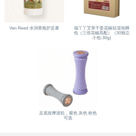
Van Reed 水润香氛护足膏
福丫丫艾草干姜花椒祛湿泡脚
包（三倍花椒高配）（30独立
小包-30g)
足底按摩滚轮，紫色 灰色 粉色
可选