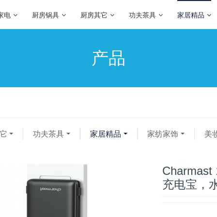
家电
厨房锅具
厨房其它
功夫茶具
家居精品
产品
它
功夫茶具
家居精品
家纺家饰
美
Charma
充电宝，水