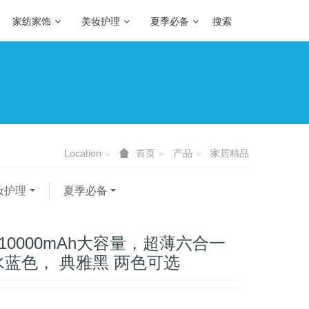
家纺家饰
美妆护理
夏季必备
搜索
Location
产品
家居精品
首页
妆护理
夏季必备
st 10000mAh大容量，超薄六合一
蓝色， 典雅黑 两色可选