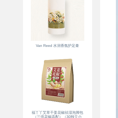
Van Reed 水润香氛护足膏
福丫丫艾草干姜花椒祛湿泡脚包
（三倍花椒高配）（30独立小