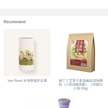
Recommend
Van Reed 水润香氛护足膏
福丫丫艾草干姜花椒祛湿泡脚
包（三倍花椒高配）（30独立
小包-30g)