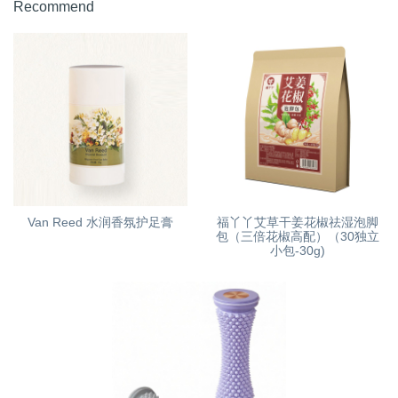
Recommend
Van Reed 水润香氛护足膏
福丫丫艾草干姜花椒祛湿泡脚
包（三倍花椒高配）（30独立
小包-30g)