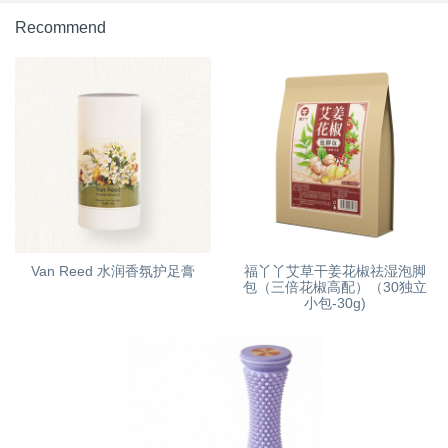
Recommend
Van Reed 水润香氛护足膏
福丫丫艾草干姜花椒祛湿泡脚
包（三倍花椒高配）（30独立
小包-30g)