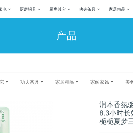
家电
厨房锅具
厨房其它
功夫茶具
家居精品
产品
它
功夫茶具
家居精品
家纺家饰
美
润本香氛驱
8.3小时
栀栀夏梦