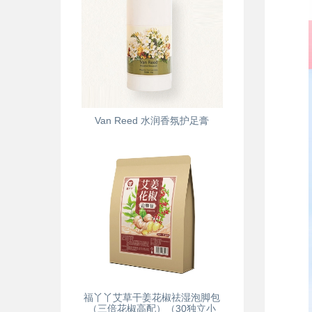
Van Reed 水润香氛护足膏
福丫丫艾草干姜花椒祛湿泡脚包
（三倍花椒高配）（30独立小