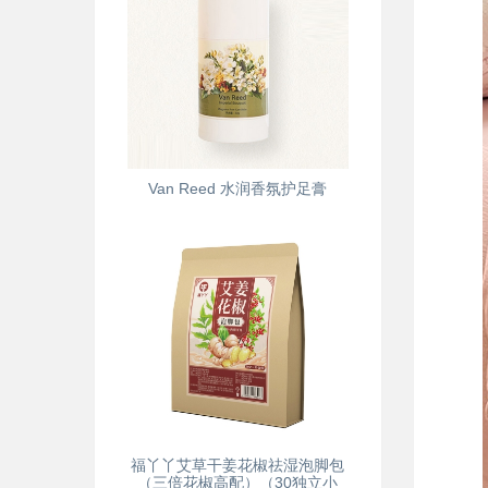
Van Reed 水润香氛护足膏
福丫丫艾草干姜花椒祛湿泡脚包
（三倍花椒高配）（30独立小