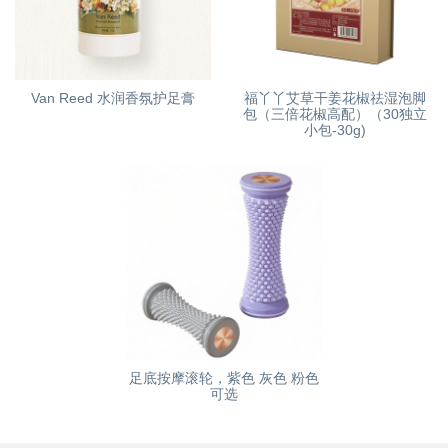
Van Reed 水润香氛护足膏
福丫丫艾草干姜花椒祛湿泡脚
包（三倍花椒高配）（30独立
小包-30g)
足底按摩滚轮，紫色 灰色 粉色
可选