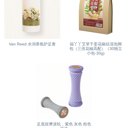
Van Reed 水润香氛护足膏
福丫丫艾草干姜花椒祛湿泡脚
包（三倍花椒高配）（30独立
小包-30g)
足底按摩滚轮，紫色 灰色 粉色