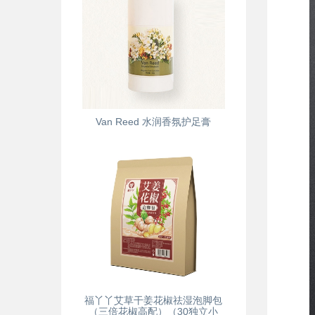
Van Reed 水润香氛护足膏
福丫丫艾草干姜花椒祛湿泡脚包
（三倍花椒高配）（30独立小