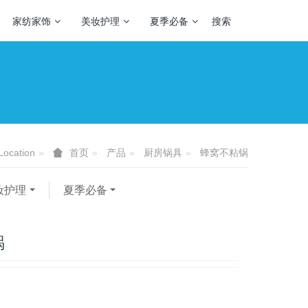
家纺家饰
美妆护理
夏季必备
搜索
Location
产品
厨房锅具
蜂窝不粘锅
首页
妆护理
夏季必备
锅