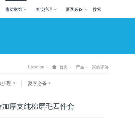
家纺家饰
美妆护理
夏季必备
搜索
Location
产品
家纺家饰
首页
妆护理
夏季必备
奢加厚支纯棉磨毛四件套