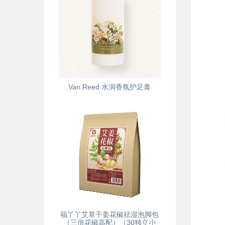
Van Reed 水润香氛护足膏
福丫丫艾草干姜花椒祛湿泡脚包
（三倍花椒高配）（30独立小