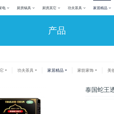
家电
厨房锅具
厨房其它
功夫茶具
家居精品
产品
它
功夫茶具
家居精品
家纺家饰
美
泰国蛇王