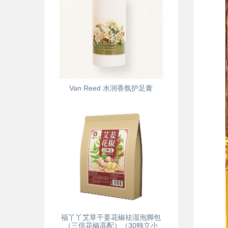
Van Reed 水润香氛护足膏
福丫丫艾草干姜花椒祛湿泡脚包
（三倍花椒高配）（30独立小