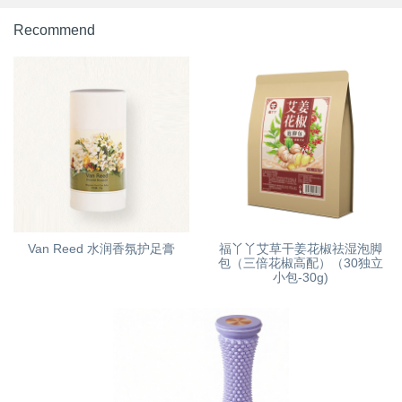
Recommend
Van Reed 水润香氛护足膏
福丫丫艾草干姜花椒祛湿泡脚
包（三倍花椒高配）（30独立
小包-30g)