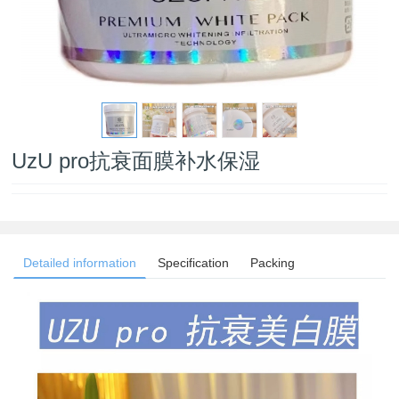
UzU pro抗衰面膜补水保湿
Detailed information
Specification
Packing