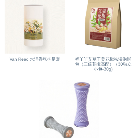
Van Reed 水润香氛护足膏
福丫丫艾草干姜花椒祛湿泡脚
包（三倍花椒高配）（30独立
小包-30g)