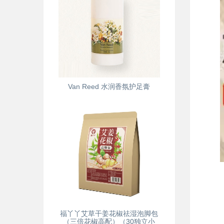
Van Reed 水润香氛护足膏
福丫丫艾草干姜花椒祛湿泡脚包
（三倍花椒高配）（30独立小