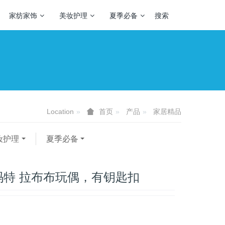
家纺家饰
美妆护理
夏季必备
搜索
Location
产品
家居精品
首页
妆护理
夏季必备
玛特 拉布布玩偶，有钥匙扣