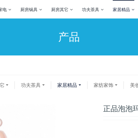
家电
厨房锅具
厨房其它
功夫茶具
家居精品
产品
它
功夫茶具
家居精品
家纺家饰
美
正品泡泡