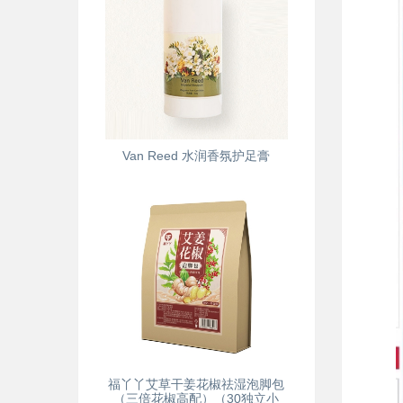
Van Reed 水润香氛护足膏
福丫丫艾草干姜花椒祛湿泡脚包
（三倍花椒高配）（30独立小