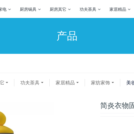
家电
厨房锅具
厨房其它
功夫茶具
家居精品
产品
它
功夫茶具
家居精品
家纺家饰
美
简炎衣物固