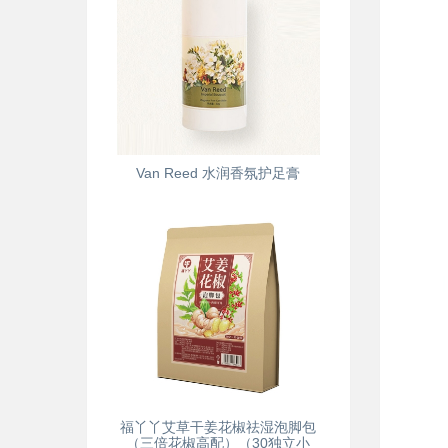
Van Reed 水润香氛护足膏
福丫丫艾草干姜花椒祛湿泡脚包
（三倍花椒高配）（30独立小